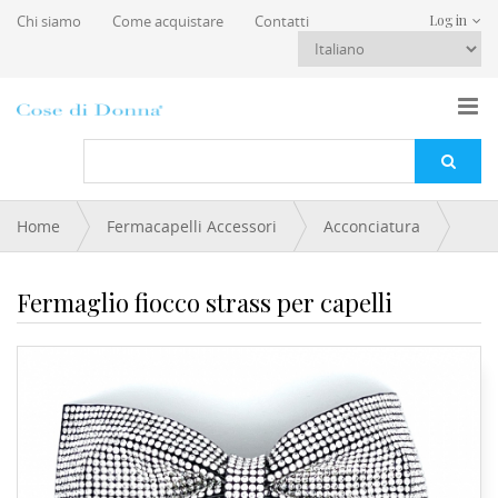
Salta al contenuto principale
Chi siamo
Come acquistare
Contatti
Log in
Tu sei qui
Home
Fermacapelli Accessori
Acconciatura
Fermaglio fiocco strass per capelli
Fermaglio fiocco strass per capelli