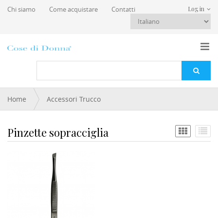
Salta al contenuto principale
Chi siamo
Come acquistare
Contatti
Log in
Tu sei qui
Home
Accessori Trucco
Pinzette sopracciglia