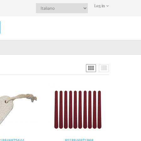
Log in
018846975644
8018846971868