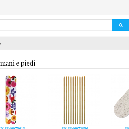
e
mani e piedi
8018846975613
8018846972056
8