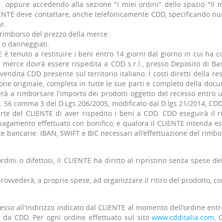
 oppure accedendo alla sezione "I miei ordini" dello spazio "Il 
LIENTE deve contattare, anche telefonicamente CDD, specificando n
i.
imborso del prezzo della merce.
i o danneggiati.
NTE è tenuto a restituire i beni entro 14 giorni dal giorno in cui h
La merce dovrà essere rispedita a CDD s.r.l., presso Deposito di Bas
dita CDD presente sul territorio italiano. I costi diretti della re
one originale, completa in tutte le sue parti e completo della docu
derà a rimborsare l'importo dei prodotti oggetto del recesso entro
rt. 56 comma 3 del D.Lgs 206/2005, modificato dal D.lgs 21/2014, CD
rte del CLIENTE di aver rispedito i beni a CDD. CDD eseguirà il
pagamento effettuato con bonifico, e qualora il CLIENTE intenda eser
e bancarie: IBAN, SWIFT e BIC necessari all'effettuazione del rimbo
ordini o difettosi, il CLIENTE ha diritto al ripristino senza spese 
ovvederà, a proprie spese, ad organizzare il ritiro del prodotto, c
esso all'indirizzo indicato dal CLIENTE al momento dell'ordine entro
a da CDD. Per ogni ordine effettuato sul sito
www.cdditalia.com
, 