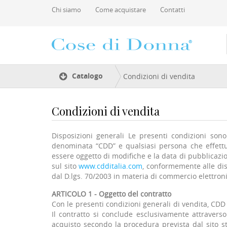
Salta al contenuto principale
Chi siamo
Come acquistare
Contatti
Tu sei qui
Catalogo
Condizioni di vendita
Condizioni di vendita
Disposizioni generali Le presenti condizioni son
denominata “CDD” e qualsiasi persona che effettu
essere oggetto di modifiche e la data di pubblicazion
sul sito
www.cdditalia.com
, conformemente alle disp
dal D.lgs. 70/2003 in materia di commercio elettron
ARTICOLO 1 - Oggetto del contratto
Con le presenti condizioni generali di vendita, CDD 
Il contratto si conclude esclusivamente attraverso
acquisto secondo la procedura prevista dal sito st