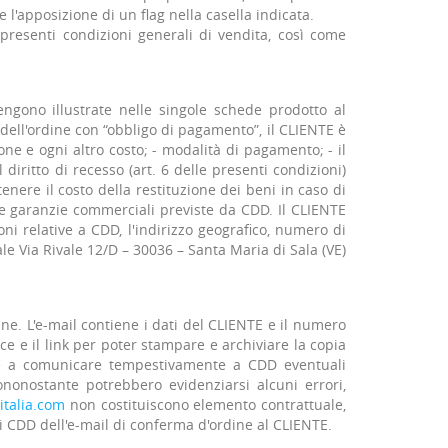
 l'apposizione di un flag nella casella indicata.
 presenti condizioni generali di vendita, così come
engono illustrate nelle singole schede prodotto al
dell'ordine con “obbligo di pagamento”, il CLIENTE è
ne e ogni altro costo; - modalità di pagamento; - il
iritto di recesso (art. 6 delle presenti condizioni)
enere il costo della restituzione dei beni in caso di
a e garanzie commerciali previste da CDD. Il CLIENTE
 relative a CDD, l'indirizzo geografico, numero di
ale Via Rivale 12/D – 30036 – Santa Maria di Sala (VE)
ine. L'e-mail contiene i dati del CLIENTE e il numero
ce e il link per poter stampare e archiviare la copia
ti e a comunicare tempestivamente a CDD eventuali
ononostante potrebbero evidenziarsi alcuni errori,
talia.com
non costituiscono elemento contrattuale,
i CDD dell'e-mail di conferma d'ordine al CLIENTE.