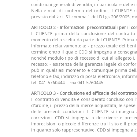
condizioni generali di vendita, in particolare delle 
Nella e-mail di conferma dell'ordine, il CLIENTE r
previsto dall'art. 51 comma 1 del D.Lgs 206/2005, mo
ARTICOLO 2 - Informazioni precontrattuali per il co
Il CLIENTE prima della conclusione del contratto 
momento della scelta da parte del CLIENTE. Prima de
informato relativamente a: - prezzo totale dei beni
termine entro il quale CDD si impegna a consegnare 
nonché modulo tipo di recesso di cui all'allegato I,
recesso; - esistenza della garanzia legale di confo
può in qualsiasi momento e comunque prima della c
telefono e fax, indirizzo di posta elettronica, infor
tel. 041-5760444 – Fax 041-5760445
ARTICOLO 3 - Conclusione ed efficacia del contratto
Il contratto di vendita è considerato concluso con l
d'ordine, il prezzo della merce acquistata, le spese
delle presenti condizioni. Il CLIENTE si impegna
correzioni. CDD si impegna a descrivere e present
imprecisioni o piccole differenze tra il sito e il pro
in quanto solo rappresentative. CDD si impegna a co