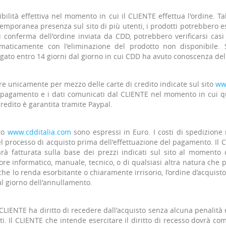
onibilità effettiva nel momento in cui il CLIENTE effettua l'ordine
temporanea presenza sul sito di più utenti, i prodotti potrebbero e
di conferma dell'ordine inviata da CDD, potrebbero verificarsi casi
tomaticamente con l'eliminazione del prodotto non disponibile. 
gato entro 14 giorni dal giorno in cui CDD ha avuto conoscenza della 
 unicamente per mezzo delle carte di credito indicate sul sito
ww
 pagamento e i dati comunicati dal CLIENTE nel momento in cui q
redito è garantita tramite Paypal.
ito
www.cdditalia.com
sono espressi in Euro. I costi di spedizion
l processo di acquisto prima dell'effettuazione del pagamento. Il C
à fatturata sulla base dei prezzi indicati sul sito al momento de
ore informatico, manuale, tecnico, o di qualsiasi altra natura c
che lo renda esorbitante o chiaramente irrisorio, l’ordine d’acquist
l giorno dell'annullamento.
 CLIENTE ha diritto di recedere dall'acquisto senza alcuna penalità e
ti. Il CLIENTE che intende esercitare il diritto di recesso dovrà c