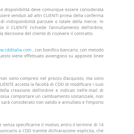
. Tale disponibilità deve comunque essere considerata
ssere venduti ad altri CLIENTI prima della conferma
 di indisponibilità parziale o totale della merce. In
Se il CLIENTE richiede l'annullamento dell'ordine,
decisione del cliente di risolvere il contratto.
w.cdditalia.com
, con bonifico bancario, con metodo
uesto viene effettuato avvengono su apposite linee
e non sono compresi nel prezzo d'acquisto, ma sono
LIENTE accetta la facoltà di CDD di modificare i suoi
lla creazione dell'ordine e indicati nell'e-mail di
he possa comportare un cambiamento sostanziale, non
o sarà considerato non valido e annullato e l’importo
 senza specificarne il motivo, entro il termine di 14
omunicarlo a CDD tramite dichiarazione esplicita, che