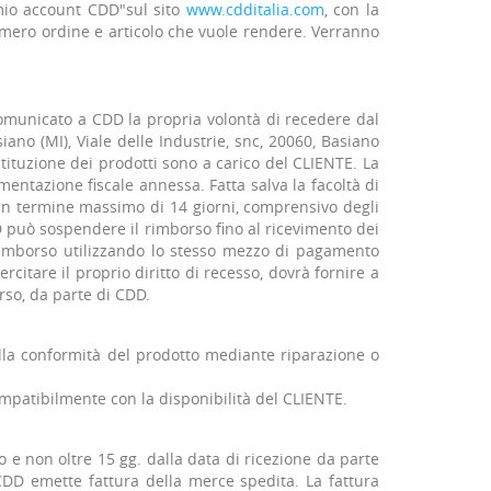
mio account CDD"sul sito
www.cdditalia.com
, con la
umero ordine e articolo che vuole rendere. Verranno
a comunicato a CDD la propria volontà di recedere dal
iano (MI), Viale delle Industrie, snc, 20060, Basiano
stituzione dei prodotti sono a carico del CLIENTE. La
mentazione fiscale annessa. Fatta salva la facoltà di
 un termine massimo di 14 giorni, comprensivo degli
D può sospendere il rimborso fino al ricevimento dei
 rimborso utilizzando lo stesso mezzo di pagamento
citare il proprio diritto di recesso, dovrà fornire a
rso, da parte di CDD.
della conformità del prodotto mediante riparazione o
ompatibilmente con la disponibilità del CLIENTE.
 e non oltre 15 gg. dalla data di ricezione da parte
CDD emette fattura della merce spedita. La fattura