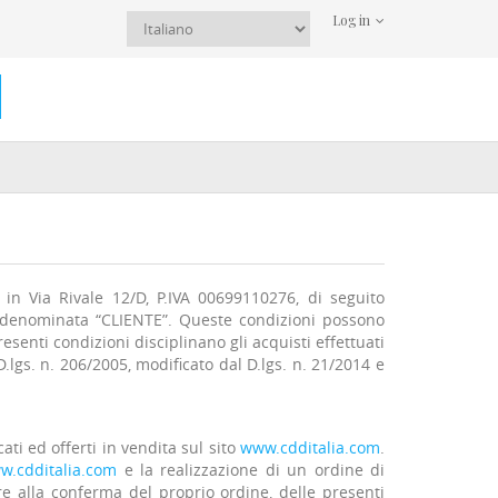
Log in
in Via Rivale 12/D, P.IVA 00699110276, di seguito
denominata “CLIENTE”. Queste condizioni possono
esenti condizioni disciplinano gli acquisti effettuati
D.lgs. n. 206/2005, modificato dal D.lgs. n. 21/2014 e
ti ed offerti in vendita sul sito
www.cdditalia.com
.
w.cdditalia.com
e la realizzazione di un ordine di
re alla conferma del proprio ordine, delle presenti