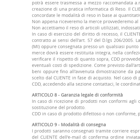
potrà essere trasmessa a mezzo raccomandata a.r.
creazione di una pratica informatica di Reso. Il C
concordate le modalità di reso in base ai quantitativ
Non appena riceveremo la merce provvederemo al r
Non accettiamo il reso di articoli utilizzati, indossat
In caso di esercizio del diritto di recesso, il CLIE
contratto ai sensi dell'art. 57 del D.lgs 206/2005. 
(MI) oppure consegnata presso un qualsiasi punto ven
merce dovrà essere restituita integra, nella confezi
verificare il rispetto di quanto sopra, CDD provve
eventuali costi di spedizione. Come previsto dall'a
beni oppure fino all'avvenuta dimostrazione da pa
scelto dal CLIENTE in fase di acquisto. Nel caso di 
CDD, accedendo alla sezione contattaci, le coordinat
ARTICOLO 8 - Garanzia legale di conformità
In caso di ricezione di prodotti non conformi agli 
sostituzione del prodotto.
CDD in caso di prodotto difettoso o non conforme, pr
ARTICOLO 9 - Modalità di consegna
I prodotti saranno consegnati tramite corriere espr
del CLIENTE dell'e-mail di conferma ordine inviat