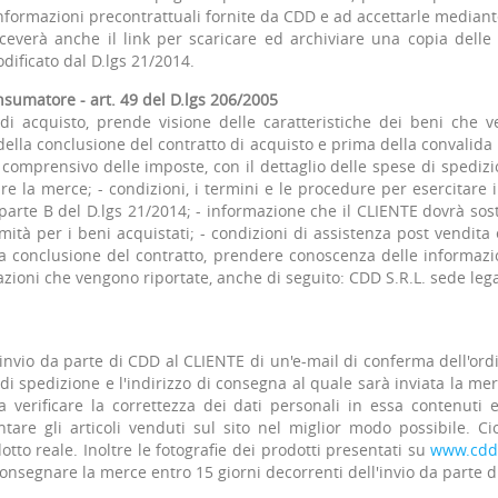
informazioni precontrattuali fornite da CDD e ad accettarle mediante
iceverà anche il link per scaricare ed archiviare una copia delle
dificato dal D.lgs 21/2014.
nsumatore - art. 49 del D.lgs 206/2005
di acquisto, prende visione delle caratteristiche dei beni che v
lla conclusione del contratto di acquisto e prima della convalida 
 comprensivo delle imposte, con il dettaglio delle spese di spedizio
la merce; - condizioni, i termini e le procedure per esercitare il d
 parte B del D.lgs 21/2014; - informazione che il CLIENTE dovrà sost
rmità per i beni acquistati; - condizioni di assistenza post vendit
onclusione del contratto, prendere conoscenza delle informazioni
mazioni che vengono riportate, anche di seguito: CDD S.R.L. sede leg
'invio da parte di CDD al CLIENTE di un'e-mail di conferma dell'ord
 di spedizione e l'indirizzo di consegna al quale sarà inviata la mer
 a verificare la correttezza dei dati personali in essa contenu
are gli articoli venduti sul sito nel miglior modo possibile. Ci
dotto reale. Inoltre le fotografie dei prodotti presentati su
www.cddi
nsegnare la merce entro 15 giorni decorrenti dell'invio da parte d