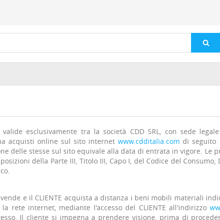
o valide esclusivamente tra la società CDD SRL, con sede legale 
a acquisti online sul sito internet
www.cdditalia.com
di seguito 
e delle stesse sul sito equivale alla data di entrata in vigore. Le pr
osizioni della Parte III, Titolo III, Capo I, del Codice del Consumo, 
ico.
vende e il CLIENTE acquista a distanza i beni mobili materiali indica
 la rete internet, mediante l'accesso del CLIENTE all'indirizzo
ww
esso. Il cliente si impegna a prendere visione, prima di procede