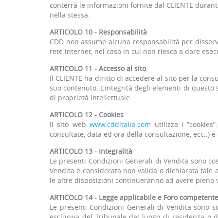
conterrà le informazioni fornite dal CLIENTE durante
nella stessa.
ARTICOLO 10 - Responsabilità
CDD non assume alcuna responsabilità per disserviz
rete internet, nel caso in cui non riesca a dare esec
ARTICOLO 11 - Accesso al sito
Il CLIENTE ha diritto di accedere al sito per la consu
suo contenuto. L'integrità degli elementi di questo si
di proprietà intellettuale.
ARTICOLO 12 - Cookies
Il sito web
www.cdditalia.com
utilizza i ”cookies”
consultate, data ed ora della consultazione, ecc..) e
ARTICOLO 13 - Integralità
Le presenti Condizioni Generali di Vendita sono cos
Vendita è considerata non valida o dichiarata tale 
le altre disposizioni continueranno ad avere pieno v
ARTICOLO 14 - Legge applicabile e Foro competent
Le presenti Condizioni Generali di Vendita sono s
esclusiva del Tribunale del luogo di residenza o di