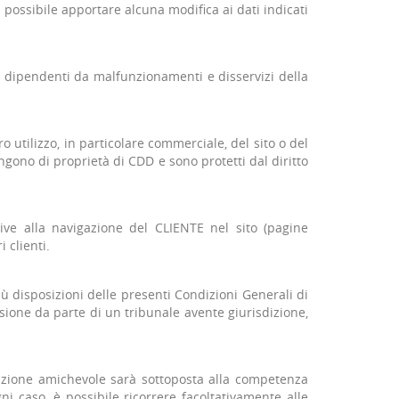
 possibile apportare alcuna modifica ai dati indicati
e dipendenti da malfunzionamenti e disservizi della
ro utilizzo, in particolare commerciale, del sito o del
mangono di proprietà di CDD e sono protetti dal diritto
ative alla navigazione del CLIENTE nel sito (pagine
 clienti.
ù disposizioni delle presenti Condizioni Generali di
sione da parte di un tribunale avente giurisdizione,
luzione amichevole sarà sottoposta alla competenza
ni caso, è possibile ricorrere facoltativamente alle