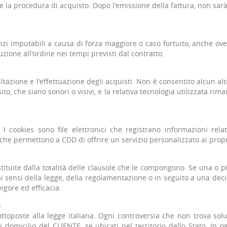
 la procedura di acquisto. Dopo l'emissione della fattura, non sarà
i imputabili a causa di forza maggiore o caso fortuito, anche ov
uzione all'ordine nei tempi previsti dal contratto.
ltazione e l'effettuazione degli acquisti. Non è consentito alcun alt
to, che siano sonori o visivi, e la relativa tecnologia utilizzata ri
. I cookies sono file elettronici che registrano informazioni rel
 che permettono a CDD di offrire un servizio personalizzato ai propri
tituite dalla totalità delle clausole che le compongono. Se una o pi
ai sensi della legge, della regolamentazione o in seguito a una deci
igore ed efficacia.
e
ottoposte alla legge italiana. Ogni controversia che non trova so
 domicilio del CLIENTE, se ubicati nel territorio dello Stato. In og