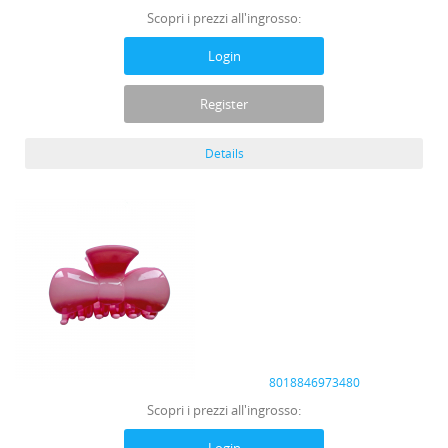
Scopri i prezzi all'ingrosso:
Login
Register
Details
8018846973480
Scopri i prezzi all'ingrosso: