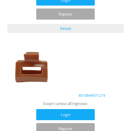
Login
Register
Details
8018846971219
Scopri i prezzi all'ingrosso:
Login
Register