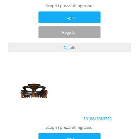
Scopri i prezzi all'ingrosso:
Login
Register
Details
8018846983700
Scopri i prezzi all'ingrosso: