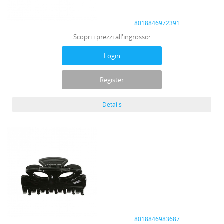
8018846972391
Scopri i prezzi all'ingrosso:
Login
Register
Details
8018846983687