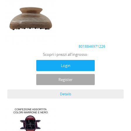
8018846971226
Scopri i prezzi all'ingrosso:
Login
Register
Details