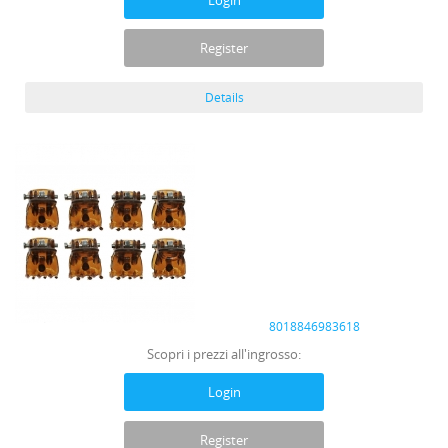
Login
Register
Details
8018846983618
Scopri i prezzi all'ingrosso:
Login
Register