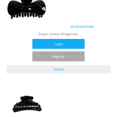
8018846979895
Scopri i prezzi all'ingrosso:
Login
Register
Details