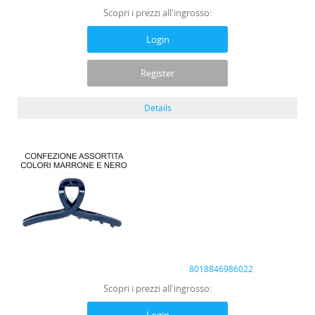
Scopri i prezzi all'ingrosso:
Login
Register
Details
8018846986022
Scopri i prezzi all'ingrosso: