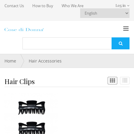
Skip to main content
Contact Us
How to Buy
Who We Are
Log in
You are here
Home
Hair Accessories
Hair Clips