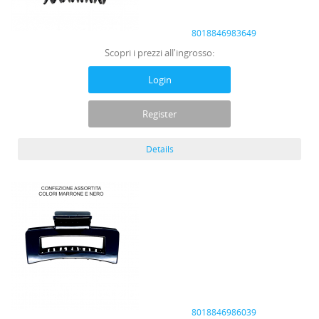
8018846983649
Scopri i prezzi all'ingrosso:
Login
Register
Details
8018846986039