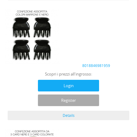
8018846981959
Scopri i prezzi all'ingrosso:
Login
Register
Details