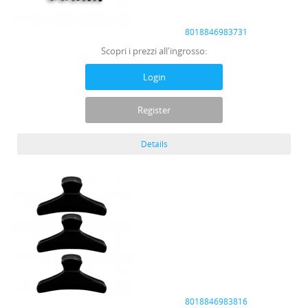
8018846983731
Scopri i prezzi all'ingrosso:
Login
Register
Details
8018846983816