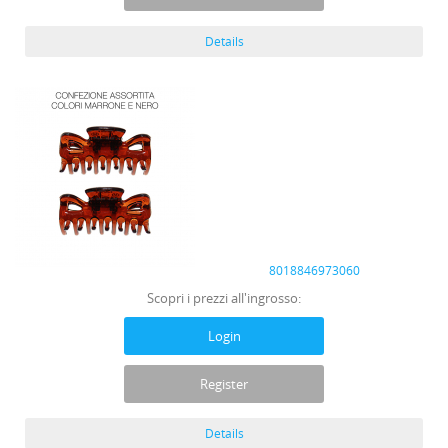
Details
8018846973060
Scopri i prezzi all'ingrosso:
Login
Register
Details