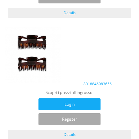
Details
8018846983656
Scopri i prezzi all'ingrosso:
Login
Register
Details