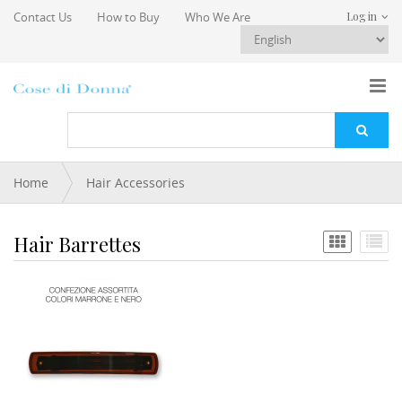
Skip to main content
Contact Us
How to Buy
Who We Are
Log in
You are here
Home
Hair Accessories
Hair Barrettes