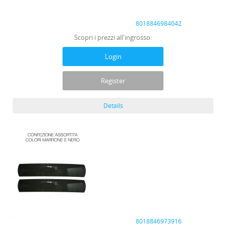
8018846984042
Scopri i prezzi all'ingrosso:
Login
Register
Details
8018846973916