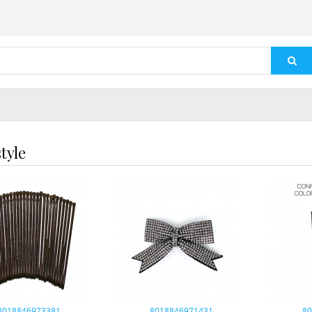
tyle
8018846973381
8018846971431
8