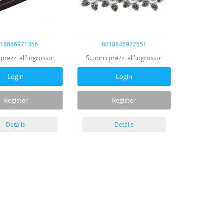
018846971356
8018846972551
 prezzi all'ingrosso:
Scopri i prezzi all'ingrosso:
Login
Login
Register
Register
Details
Details