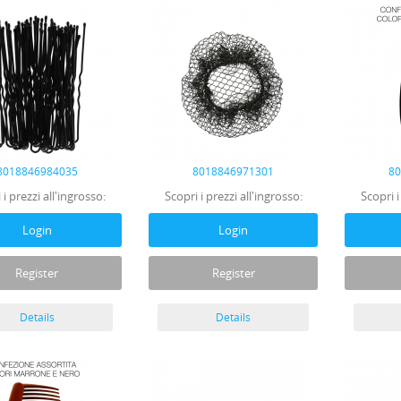
8018846984035
8018846971301
8
 i prezzi all'ingrosso:
Scopri i prezzi all'ingrosso:
Scopri i
Login
Login
Register
Register
Details
Details