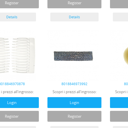
Register
Register
Details
Details
8018846970878
8018846973992
8
 i prezzi all'ingrosso:
Scopri i prezzi all'ingrosso:
Scopri i
Login
Login
Register
Register