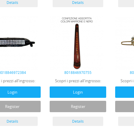
Details
Details
8018846972384
8018846970755
8
 i prezzi all'ingrosso:
Scopri i prezzi all'ingrosso:
Scopri i
Login
Login
Register
Register
Details
Details