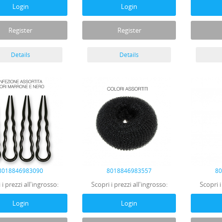
Login
Login
Register
Register
Details
Details
8018846983090
8018846983557
8
 i prezzi all'ingrosso:
Scopri i prezzi all'ingrosso:
Scopri i
Login
Login