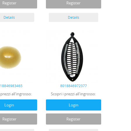
Register
Register
Details
Details
018846983465
8018846972377
 prezzi all'ingrosso:
Scopri i prezzi all'ingrosso:
Login
Login
Register
Register