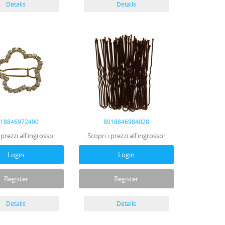
Details
Details
018846972490
8018846984028
 prezzi all'ingrosso:
Scopri i prezzi all'ingrosso:
Login
Login
Register
Register
Details
Details