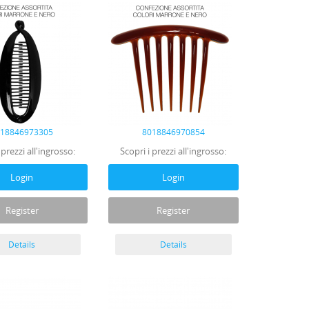
018846973305
8018846970854
 prezzi all'ingrosso:
Scopri i prezzi all'ingrosso:
Login
Login
Register
Register
Details
Details