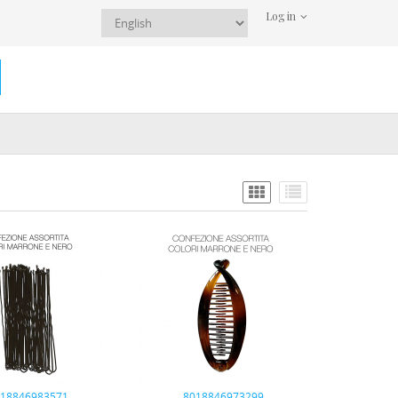
Log in
018846983571
8018846973299