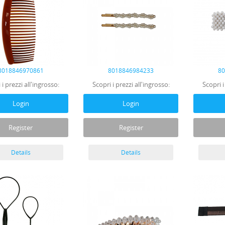
8018846970861
8018846984233
8
 i prezzi all'ingrosso:
Scopri i prezzi all'ingrosso:
Scopri i
Login
Login
Register
Register
Details
Details