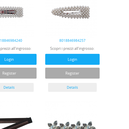
018846984240
8018846984257
 prezzi all'ingrosso:
Scopri i prezzi all'ingrosso:
Login
Login
Register
Register
Details
Details