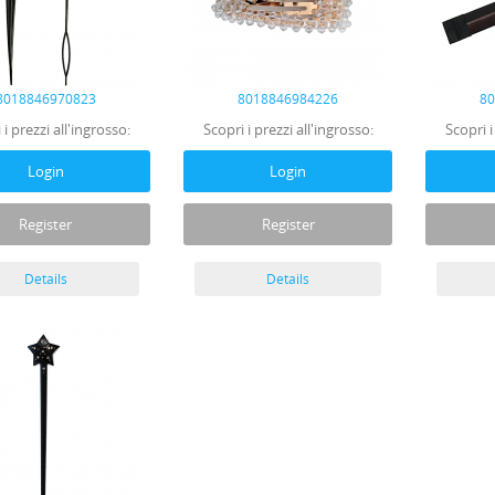
8018846970823
8018846984226
8
 i prezzi all'ingrosso:
Scopri i prezzi all'ingrosso:
Scopri i
Login
Login
Register
Register
Details
Details