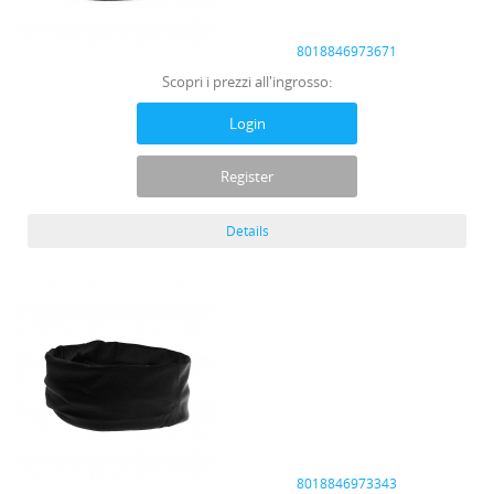
8018846973671
Scopri i prezzi all'ingrosso:
Login
Register
Details
8018846973343