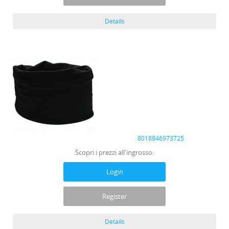
Details
8018846973725
Scopri i prezzi all'ingrosso:
Login
Register
Details