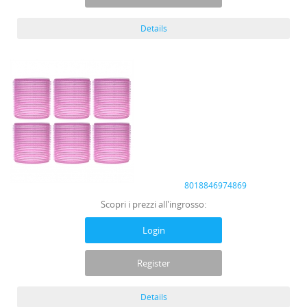
Details
8018846974869
Scopri i prezzi all'ingrosso:
Login
Register
Details