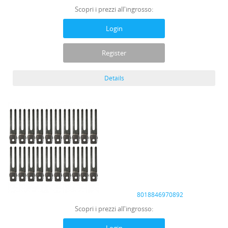
Scopri i prezzi all'ingrosso:
Login
Register
Details
8018846970892
Scopri i prezzi all'ingrosso: