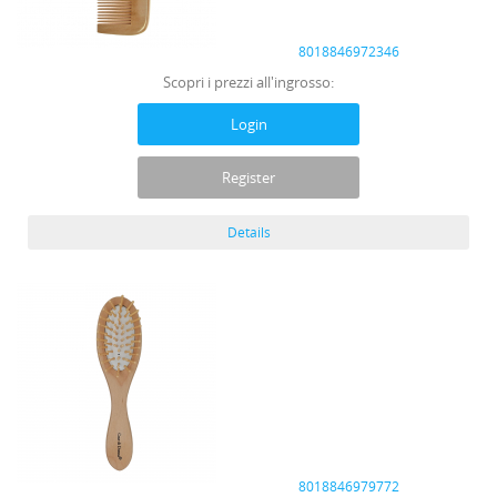
8018846972346
Scopri i prezzi all'ingrosso:
Login
Register
Details
8018846979772