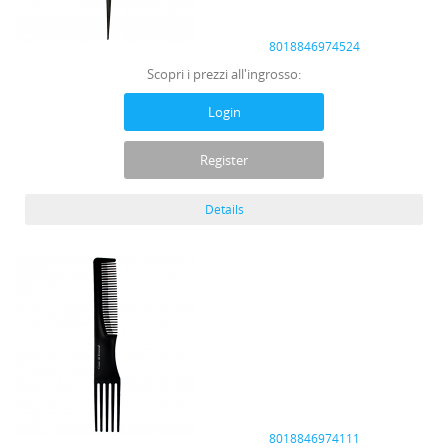
8018846974524
Scopri i prezzi all'ingrosso:
Login
Register
Details
8018846974111