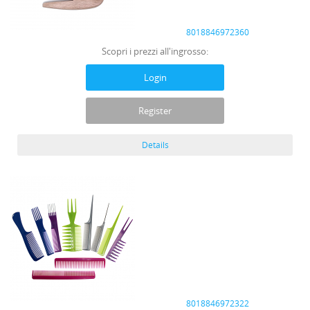
8018846972360
Scopri i prezzi all'ingrosso:
Login
Register
Details
8018846972322