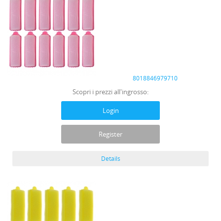
8018846979710
Scopri i prezzi all'ingrosso:
Login
Register
Details