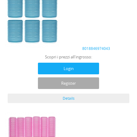
8018846974043
Scopri i prezzi all'ingrosso:
Login
Register
Details